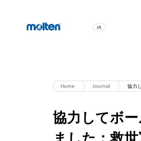
JA
EN
Home
Journal
協力してボー
ました：救世