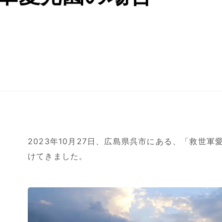
2023
年
10
月
27
日、広島県呉市にある、「救世軍
けてきました。