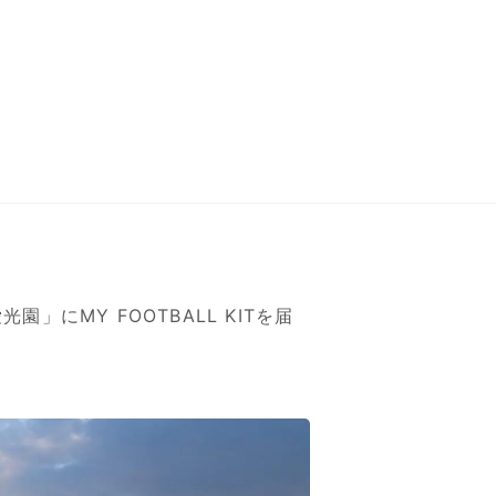
愛光園」に
MY FOOTBALL KIT
を届