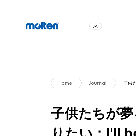
JA
EN
Home
Journal
子供たちが夢
りたい：I'll 